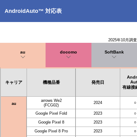
AndroidAuto™ 対応表
2025年10月調査
au
docomo
SoftBank
Andr
Au
キャリア
機種品番
発売日
有線接
arrows We2
2024
○
au
(FCG02)
Google Pixel Fold
2023
○
Google Pixel 8
2023
○
Google Pixel 8 Pro
2023
○