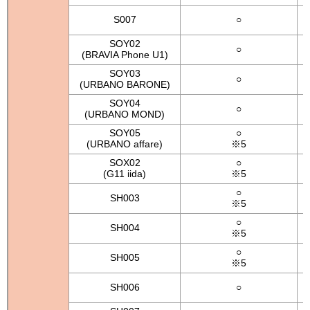
S007
○
SOY02
○
(BRAVIA Phone U1)
SOY03
○
(URBANO BARONE)
SOY04
○
(URBANO MOND)
SOY05
○
(URBANO affare)
※5
SOX02
○
(G11 iida)
※5
○
SH003
※5
○
SH004
※5
○
SH005
※5
SH006
○