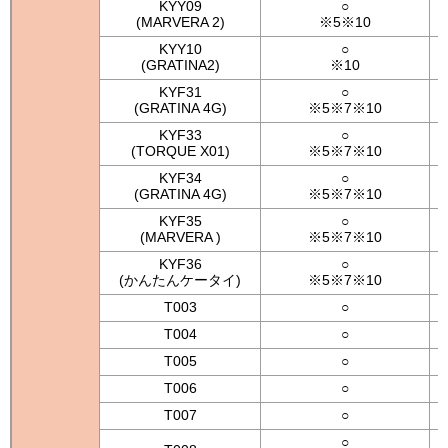
KYY09
○
(MARVERA 2)
※5※10
KYY10
○
(GRATINA2)
※10
KYF31
○
(GRATINA 4G)
※5※7※10
KYF33
○
(TORQUE X01)
※5※7※10
KYF34
○
(GRATINA 4G)
※5※7※10
KYF35
○
(MARVERA )
※5※7※10
KYF36
○
(かんたんケータイ)
※5※7※10
T003
○
T004
○
T005
○
T006
○
T007
○
○