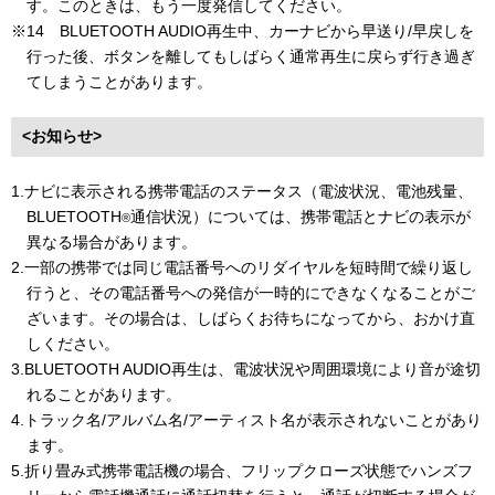
す。このときは、もう一度発信してください。
※14 BLUETOOTH AUDIO再生中、カーナビから早送り/早戻しを
行った後、ボタンを離してもしばらく通常再生に戻らず行き過ぎ
てしまうことがあります。
<お知らせ>
1.ナビに表示される携帯電話のステータス（電波状況、電池残量、
BLUETOOTH
通信状況）については、携帯電話とナビの表示が
®
異なる場合があります。
2.一部の携帯では同じ電話番号へのリダイヤルを短時間で繰り返し
行うと、その電話番号への発信が一時的にできなくなることがご
ざいます。その場合は、しばらくお待ちになってから、おかけ直
しください。
3.BLUETOOTH AUDIO再生は、電波状況や周囲環境により音が途切
れることがあります。
4.トラック名/アルバム名/アーティスト名が表示されないことがあり
ます。
5.折り畳み式携帯電話機の場合、フリップクローズ状態でハンズフ