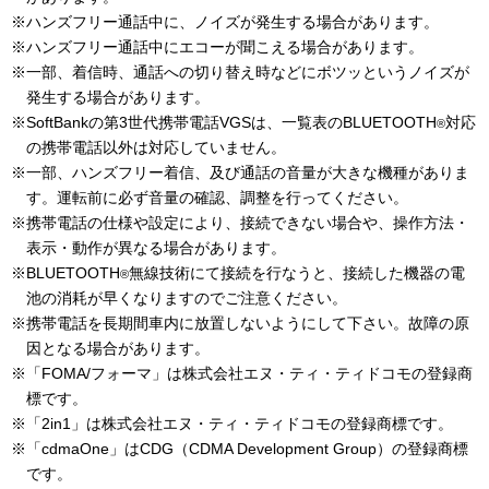
※ハンズフリー通話中に、ノイズが発生する場合があります。
※ハンズフリー通話中にエコーが聞こえる場合があります。
※一部、着信時、通話への切り替え時などにボツッというノイズが
発生する場合があります。
※SoftBankの第3世代携帯電話VGSは、一覧表のBLUETOOTH
対応
®
の携帯電話以外は対応していません。
※一部、ハンズフリー着信、及び通話の音量が大きな機種がありま
す。運転前に必ず音量の確認、調整を行ってください。
※携帯電話の仕様や設定により、接続できない場合や、操作方法・
表示・動作が異なる場合があります。
※BLUETOOTH
無線技術にて接続を行なうと、接続した機器の電
®
池の消耗が早くなりますのでご注意ください。
※携帯電話を長期間車内に放置しないようにして下さい。故障の原
因となる場合があります。
※「FOMA/フォーマ」は株式会社エヌ・ティ・ティドコモの登録商
標です。
※「2in1」は株式会社エヌ・ティ・ティドコモの登録商標です。
※「cdmaOne」はCDG（CDMA Development Group）の登録商標
です。