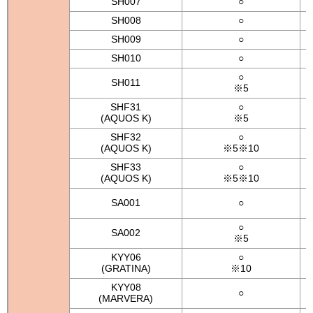
SH007
○
SH008
○
SH009
○
SH010
○
○
SH011
※5
SHF31
○
(AQUOS K)
※5
SHF32
○
(AQUOS K)
※5※10
SHF33
○
(AQUOS K)
※5※10
SA001
○
○
SA002
※5
KYY06
○
(GRATINA)
※10
KYY08
○
(MARVERA)