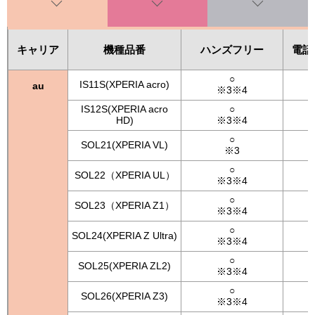
キャリア
機種品番
ハンズフリー
電話
○
IS11S(XPERIA acro)
au
※3※4
IS12S(XPERIA acro
○
HD)
※3※4
○
SOL21(XPERIA VL)
※3
○
SOL22（XPERIA UL）
※3※4
○
SOL23（XPERIA Z1）
※3※4
○
SOL24(XPERIA Z Ultra)
※3※4
○
SOL25(XPERIA ZL2)
※3※4
○
SOL26(XPERIA Z3)
※3※4