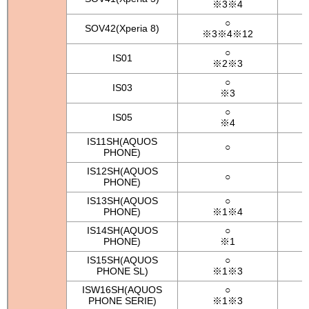
※3※4
○
SOV42(Xperia 8)
※3※4※12
○
IS01
※2※3
○
IS03
※3
○
IS05
※4
IS11SH(AQUOS
○
PHONE)
IS12SH(AQUOS
○
PHONE)
IS13SH(AQUOS
○
PHONE)
※1※4
IS14SH(AQUOS
○
PHONE)
※1
※
IS15SH(AQUOS
○
PHONE SL)
※1※3
ISW16SH(AQUOS
○
PHONE SERIE)
※1※3