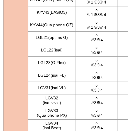
※1※3※4
○
KYV43(BASIO3)
※1※3※4
○
KYV44(Qua phone QZ)
※1※3※4
○
LGL21(optims G)
※3※4
○
LGL22(isai)
※3※4
○
LGL23(G Flex)
※3※4
○
LGL24(isai FL)
※3※4
○
LGV31(isai VL)
※3※4
LGV32
○
(isai vivid)
※3※4
LGV33
○
(Qua phone PX)
※3※4
LGV34
○
(isai Beat)
※3※4