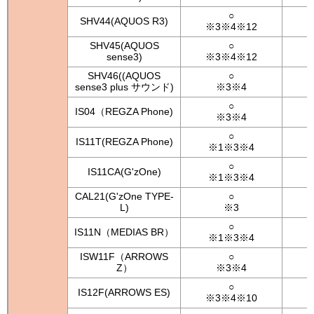
○
SHV44(AQUOS R3)
※3※4※12
SHV45(AQUOS
○
sense3)
※3※4※12
SHV46((AQUOS
○
sense3 plus サウンド)
※3※4
○
IS04（REGZA Phone)
※3※4
○
IS11T(REGZA Phone)
※1※3※4
○
IS11CA(G'zOne)
※1※3※4
CAL21(G'zOne TYPE-
○
L)
※3
○
IS11N（MEDIAS BR）
※1※3※4
ISW11F（ARROWS
○
Z）
※3※4
○
IS12F(ARROWS ES)
※3※4※10