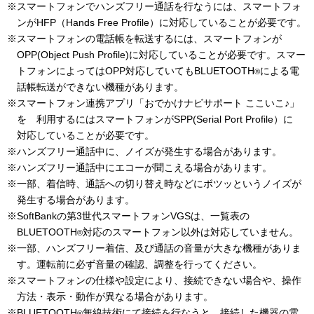
※スマートフォンでハンズフリー通話を行なうには、スマートフォ
ンがHFP（Hands Free Profile）に対応していることが必要です。
※スマートフォンの電話帳を転送するには、スマートフォンが
OPP(Object Push Profile)に対応していることが必要です。スマー
トフォンによってはOPP対応していてもBLUETOOTH
による電
®
話帳転送ができない機種があります。
※スマートフォン連携アプリ「おでかけナビサポート ここいこ♪」
を 利用するにはスマートフォンがSPP(Serial Port Profile）に
対応していることが必要です。
※ハンズフリー通話中に、ノイズが発生する場合があります。
※ハンズフリー通話中にエコーが聞こえる場合があります。
※一部、着信時、通話への切り替え時などにボツッというノイズが
発生する場合があります。
※SoftBankの第3世代スマートフォンVGSは、一覧表の
BLUETOOTH
対応のスマートフォン以外は対応していません。
®
※一部、ハンズフリー着信、及び通話の音量が大きな機種がありま
す。運転前に必ず音量の確認、調整を行ってください。
※スマートフォンの仕様や設定により、接続できない場合や、操作
方法・表示・動作が異なる場合があります。
※BLUETOOTH
無線技術にて接続を行なうと、接続した機器の電
®