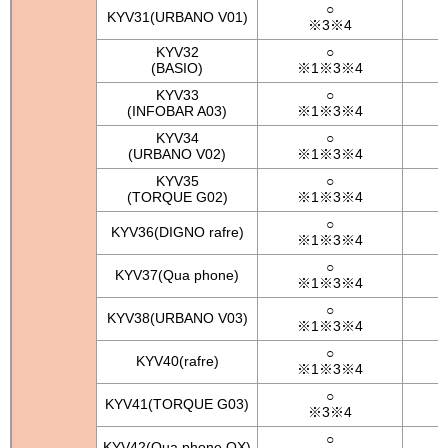
○
KYV31(URBANO V01)
※3※4
KYV32
○
(BASIO)
※1※3※4
KYV33
○
(INFOBAR A03)
※1※3※4
KYV34
○
(URBANO V02)
※1※3※4
KYV35
○
(TORQUE G02)
※1※3※4
○
KYV36(DIGNO rafre)
※1※3※4
○
KYV37(Qua phone)
※1※3※4
○
KYV38(URBANO V03)
※1※3※4
○
KYV40(rafre)
※1※3※4
○
KYV41(TORQUE G03)
※3※4
○
KYV42(Qua phone QX)