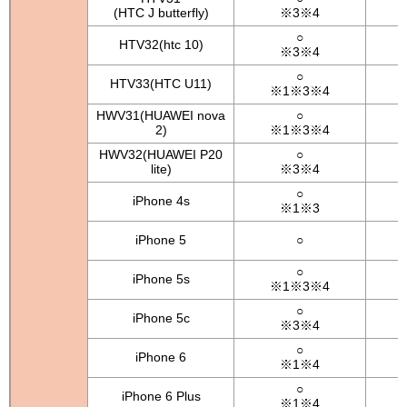
(HTC J butterfly)
※3※4
○
HTV32(htc 10)
※3※4
○
HTV33(HTC U11)
※1※3※4
HWV31(HUAWEI nova
○
2)
※1※3※4
HWV32(HUAWEI P20
○
lite)
※3※4
○
iPhone 4s
※1※3
iPhone 5
○
○
iPhone 5s
※1※3※4
○
iPhone 5c
※3※4
○
iPhone 6
※1※4
○
iPhone 6 Plus
※1※4