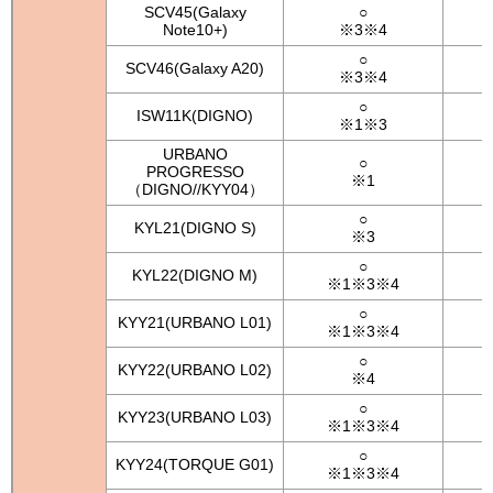
SCV45(Galaxy
○
Note10+)
※3※4
○
SCV46(Galaxy A20)
※3※4
○
ISW11K(DIGNO)
※1※3
URBANO
○
PROGRESSO
※1
（DIGNO//KYY04）
○
KYL21(DIGNO S)
※3
○
KYL22(DIGNO M)
※1※3※4
○
KYY21(URBANO L01)
※1※3※4
○
KYY22(URBANO L02)
※4
○
KYY23(URBANO L03)
※1※3※4
○
KYY24(TORQUE G01)
※1※3※4