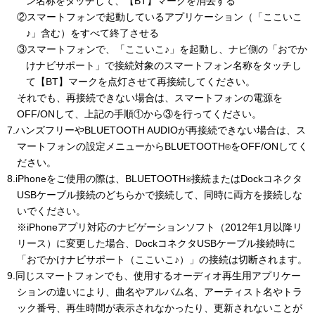
ン名称をタッチして、【BT】マークを消去する
②スマートフォンで起動しているアプリケーション（「ここいこ
♪」含む）をすべて終了させる
③スマートフォンで、「ここいこ♪」を起動し、ナビ側の「おでか
けナビサポート」で接続対象のスマートフォン名称をタッチし
て【BT】マークを点灯させて再接続してください。
それでも、再接続できない場合は、スマートフォンの電源を
OFF/ONして、上記の手順①から③を行ってください。
7.ハンズフリーやBLUETOOTH AUDIOが再接続できない場合は、ス
マートフォンの設定メニューからBLUETOOTH
をOFF/ONしてく
®
ださい。
8.iPhoneをご使用の際は、BLUETOOTH
接続またはDockコネクタ
®
USBケーブル接続のどちらかで接続して、同時に両方を接続しな
いでください。
※iPhoneアプリ対応のナビゲーションソフト（2012年1月以降リ
リース）に変更した場合、DockコネクタUSBケーブル接続時に
「おでかけナビサポート（ここいこ♪）」の接続は切断されます。
9.同じスマートフォンでも、使用するオーディオ再生用アプリケー
ションの違いにより、曲名やアルバム名、アーティスト名やトラ
ック番号、再生時間が表示されなかったり、更新されないことが