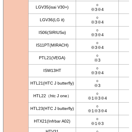
○
LGV35(isai V30+)
※3※4
○
LGV36(LG it)
※3※4
○
IS06(SIRIUSα)
※3※4
○
IS11PT(MIRACH)
※3※4
○
PTL21(VEGA)
※3
○
ISW13HT
※3※4
○
HTL21(HTC J butterfly)
※3
○
HTL22（htc J one）
※1※3※4
○
HTL23(HTC J butterfly)
※1※3※4
○
HTX21(Infrbar A02)
※1※3
HTV31
○