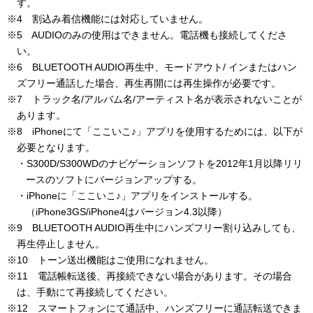
す。
※4 割込み着信機能には対応していません。
※5 AUDIOのみの使用はできません。電話機も接続してくださ
い。
※6 BLUETOOTH AUDIO再生中、モードアウト/ インまたはハン
ズフリー通話した場合、再生再開には再生操作が必要です。
※7 トラック名/アルバム名/アーティスト名が表示されないことが
あります。
※8 iPhoneにて「ここいこ♪」アプリを使用するためには、以下が
必要となります。
・S300D/S300WDのナビゲーションソフトを2012年1月以降リリ
ースのソフトにバージョンアップする。
・iPhoneに「ここいこ♪」アプリをインストールする。
（iPhone3GS/iPhone4はバージョン4.3以降）
※9 BLUETOOTH AUDIO再生中にハンズフリー割り込みしても、
再生停止しません。
※10 トーン送出機能はご使用になれません。
※11 電話帳転送後、再接続できない場合があります。その場合
は、手動にて再接続してください。
※12 スマートフォンにて通話中、ハンズフリーに通話転送できま