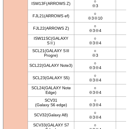
○
ISW13F(ARROWS Z)
※3
○
FJL21(ARROWS ef)
※3※10
○
FJL22(ARROWS Z)
※3※4
ISW11SC(GALAXY
○
SⅡ)
※3※4
SCL21(GALAXY SⅢ
○
Progre)
※3
○
SCL22(GALAXY Note3)
※3※4
○
SCL23(GALAXY S5)
※3※4
SCL24(GALAXY Note
○
Edge)
※3※4
SCV31
○
(Galaxy S6 edge)
※3※4
○
SCV32(Galaxy A8)
※3※4
SCV33(GALAXY S7
○