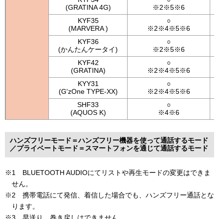
(GRATINA 4G)
※2※5※6
KYF35
○
(MARVERA )
※2※4※5※6
KYF36
○
(かんたんケータイ)
※2※5※6
KYF42
○
(GRATINA)
※2※4※5※6
KYY31
○
(G'zOne TYPE-XX)
※2※4※5※6
SHF33
○
(AQUOS K)
※4※6
ハンズフリーモード＝ハンズフリー機器を使って通話するモード
／プライベートモード＝スマートフォンを通じて通話するモード
※1 BLUETOOTH AUDIOにてリストや再生モードの変更はできま
せん。
※2 携帯電話にて発信、着信した場合でも、ハンズフリー通話とな
ります。
※3 早送り、巻き戻しはできません。