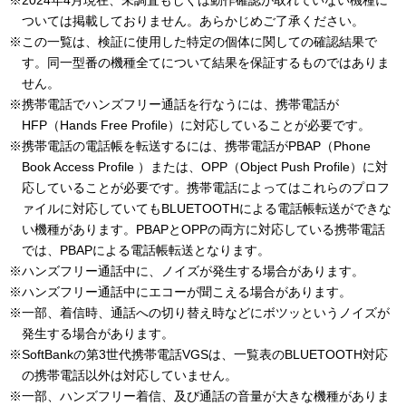
※2024年4月現在、未調査もしくは動作確認が取れていない機種に
ついては掲載しておりません。あらかじめご了承ください。
※この一覧は、検証に使用した特定の個体に関しての確認結果で
す。同一型番の機種全てについて結果を保証するものではありま
せん。
※携帯電話でハンズフリー通話を行なうには、携帯電話が
HFP（Hands Free Profile）に対応していることが必要です。
※携帯電話の電話帳を転送するには、携帯電話がPBAP（Phone
Book Access Profile ）または、OPP（Object Push Profile）に対
応していることが必要です。携帯電話によってはこれらのプロフ
ァイルに対応していてもBLUETOOTHによる電話帳転送ができな
い機種があります。PBAPとOPPの両方に対応している携帯電話
では、PBAPによる電話帳転送となります。
※ハンズフリー通話中に、ノイズが発生する場合があります。
※ハンズフリー通話中にエコーが聞こえる場合があります。
※一部、着信時、通話への切り替え時などにボツッというノイズが
発生する場合があります。
※SoftBankの第3世代携帯電話VGSは、一覧表のBLUETOOTH対応
の携帯電話以外は対応していません。
※一部、ハンズフリー着信、及び通話の音量が大きな機種がありま