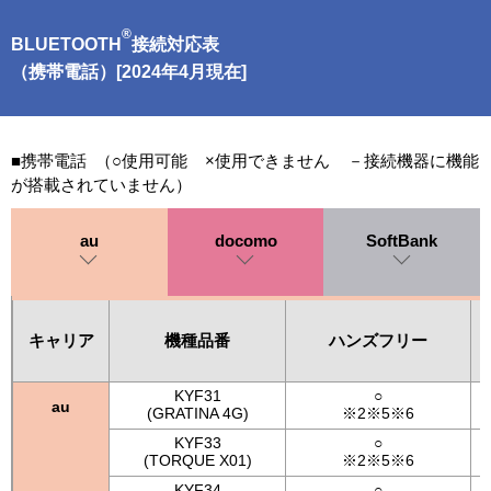
®
BLUETOOTH
接続対応表
（携帯電話）[2024年4月現在]
■携帯電話 （○使用可能 ×使用できません －接続機器に機能
が搭載されていません）
au
docomo
SoftBank
キャリア
機種品番
ハンズフリー
KYF31
○
au
(GRATINA 4G)
※2※5※6
KYF33
○
(TORQUE X01)
※2※5※6
KYF34
○