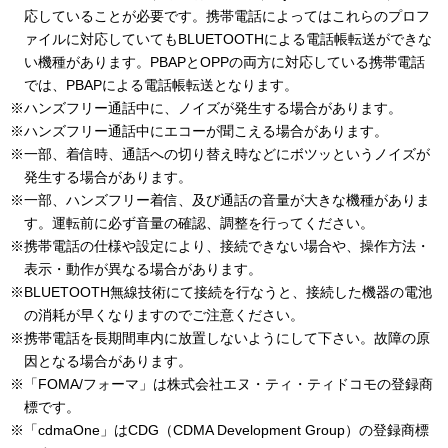
応していることが必要です。携帯電話によってはこれらのプロフ
ァイルに対応していてもBLUETOOTHによる電話帳転送ができな
い機種があります。PBAPとOPPの両方に対応している携帯電話
では、PBAPによる電話帳転送となります。
※ハンズフリー通話中に、ノイズが発生する場合があります。
※ハンズフリー通話中にエコーが聞こえる場合があります。
※一部、着信時、通話への切り替え時などにボツッというノイズが
発生する場合があります。
※一部、ハンズフリー着信、及び通話の音量が大きな機種がありま
す。運転前に必ず音量の確認、調整を行ってください。
※携帯電話の仕様や設定により、接続できない場合や、操作方法・
表示・動作が異なる場合があります。
※BLUETOOTH無線技術にて接続を行なうと、接続した機器の電池
の消耗が早くなりますのでご注意ください。
※携帯電話を長期間車内に放置しないようにして下さい。故障の原
因となる場合があります。
※「FOMA/フォーマ」は株式会社エヌ・ティ・ティドコモの登録商
標です。
※「cdmaOne」はCDG（CDMA Development Group）の登録商標