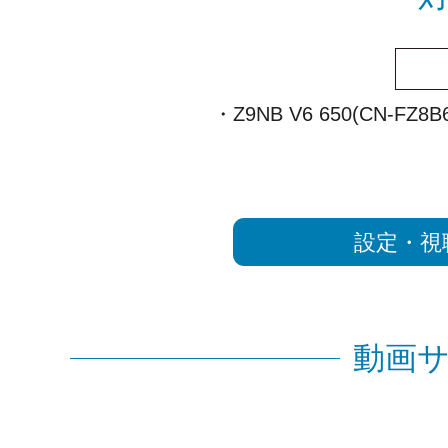
・Z9NB V6 650(CN-FZ8B
設定・視
動画