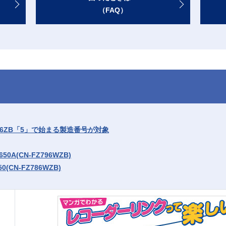
（FAQ）
N-FZ8B6ZB「5」で始まる製造番号が対象
6 650A(CN-FZ796WZB)
650(CN-FZ786WZB)